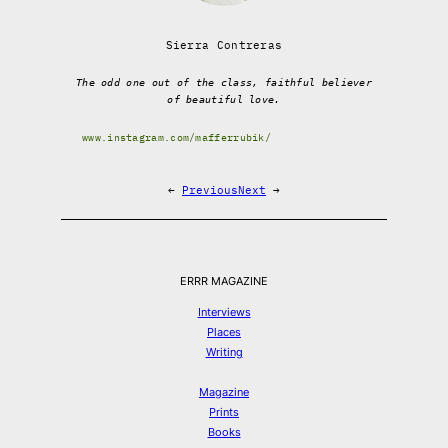
Sierra Contreras
The odd one out of the class, faithful believer
of beautiful love.
www.instagram.com/mafferrubik/
←
Previous
Next
→
ERRR MAGAZINE
Interviews
Places
Writing
Magazine
Prints
Books