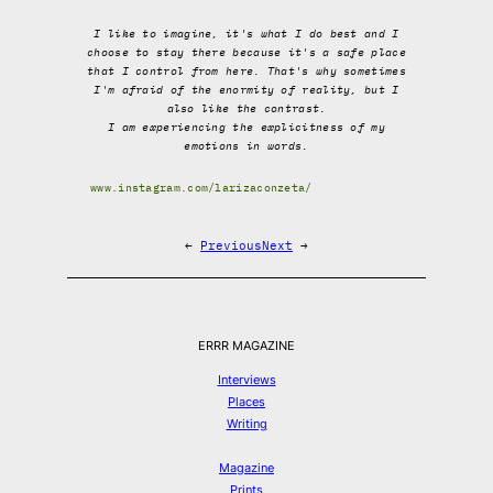
I like to imagine, it's what I do best and I
choose to stay there because it's a safe place
that I control from here. That's why sometimes
I'm afraid of the enormity of reality, but I
also like the contrast.
I am experiencing the explicitness of my
emotions in words.
www.instagram.com/larizaconzeta/
←
Previous
Next
→
ERRR MAGAZINE
Interviews
Places
Writing
Magazine
Prints