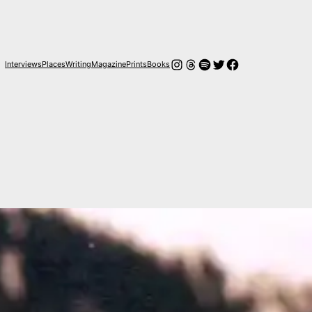
Instagram
Threads
Spotify
Twitter
Facebook
Interviews
Places
Writing
Magazine
Prints
Books