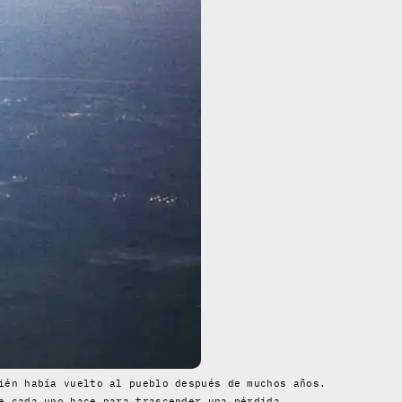
ién había vuelto al pueblo después de muchos años.
e cada uno hace para trascender una pérdida.