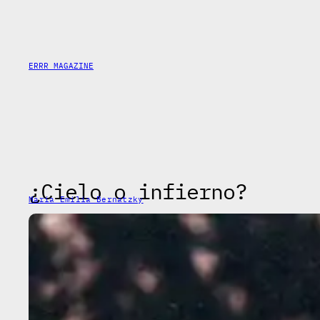
Skip
to
content
ERRR MAGAZINE
¿Cielo o infierno?
Maria Emilia Bernatzky