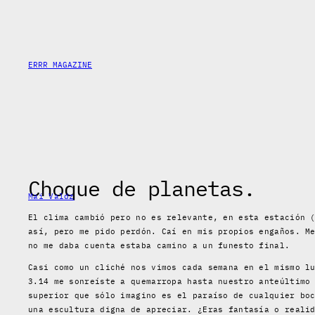
Skip
to
content
ERRR MAGAZINE
Choque de planetas.
Mai Valdz
El clima cambió pero no es relevante, en esta estación 
así, pero me pido perdón. Caí en mis propios engaños. M
no me daba cuenta estaba camino a un funesto final.
Casi como un cliché nos vimos cada semana en el mismo l
3.14 me sonreíste a quemarropa hasta nuestro anteúltimo
superior que sólo imagino es el paraíso de cualquier bo
una escultura digna de apreciar. ¿Eras fantasía o reali