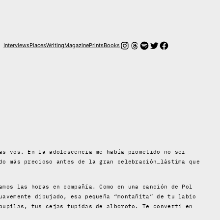
Instagram
Threads
Spotify
Twitter
Facebook
Interviews
Places
Writing
Magazine
Prints
Books
as vos. En la adolescencia me había prometido no ser
do más precioso antes de la gran celebración…lástima que
amos las horas en compañía. Como en una canción de Pol
uavemente dibujado, esa pequeña “montañita” de tu labio
pupilas, tus cejas tupidas de alboroto. Te convertí en