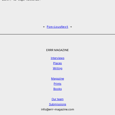
←
Previous
Next
→
ERRR MAGAZINE
Interviews
Places
Writing
Magazine
Prints
Books
Our team
Submissions
info@errr-magazine.com