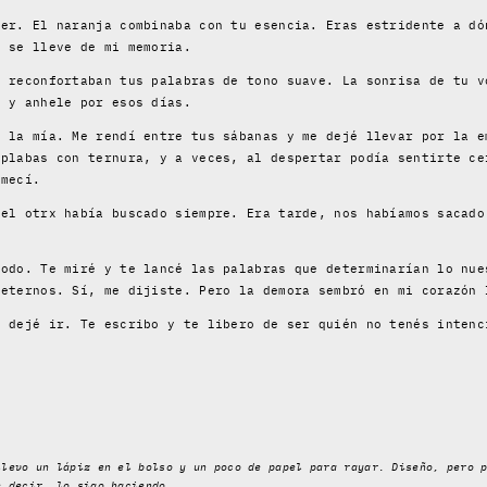
cer. El naranja combinaba con tu esencia. Eras estridente a dó
o se lleve de mi memoria.
e reconfortaban tus palabras de tono suave. La sonrisa de tu v
í y anhele por esos días.
n la mía. Me rendí entre tus sábanas y me dejé llevar por la e
mplabas con ternura, y a veces, al despertar podía sentirte ce
 mecí.
 el otrx había buscado siempre. Era tarde, nos habíamos sacado
todo. Te miré y te lancé las palabras que determinarían lo nue
 eternos. Sí, me dijiste. Pero la demora sembró en mi corazón 
e dejé ir. Te escribo y te libero de ser quién no tenés intenc
llevo un lápiz en el bolso y un poco de papel para rayar. Diseño, pero 
é decir, lo sigo haciendo.