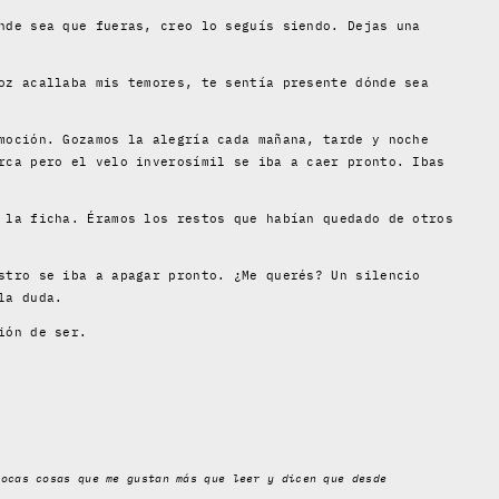
nde sea que fueras, creo lo seguís siendo. Dejas una
oz acallaba mis temores, te sentía presente dónde sea
moción. Gozamos la alegría cada mañana, tarde y noche
rca pero el velo inverosímil se iba a caer pronto. Ibas
 la ficha. Éramos los restos que habían quedado de otros
stro se iba a apagar pronto. ¿Me querés? Un silencio
la duda.
ión de ser.
pocas cosas que me gustan más que leer y dicen que desde