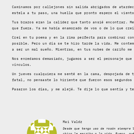
Caminamos por callejones sin salida abrigados de atarde
estela a tu paso, una huella que pronto espero el vient
Tus brazos eran la calidez que tanto ansié encontrar. M
que fuera. Ya me había enamorado de vos o de lo que cre
Creí en tu poema y en la rima perfecta para combinar co
posible. Pero un día se te hizo tarde la vida. Me conte
a ser un mal sueño. Mientras, en tus nubes de cariño me
Nos enredamos demasiado, jugamos a ser el personaje que
vínculos.
Un jueves cualquiera me senté en la cama, despojada de 
fatal, no pensaste lo hiriente que fueron esos segundos
Pasaron los días, y me alejé. Te dije lo que sentía y t
Mai Valdz
Desde que tengo uso de razón siempre 
chica le escribo a la vida. Bueno, qu