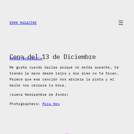
Skip
to
content
ERRR MAGAZINE
Cena del 13 de Diciembre
Oscar Bobadilla
Me gusta cuando bailas porque no estás ausente, te
tiendo la mano desde lejos y mis pies no te tocan.
Parece que esa canción nos abriera la pista y el
baile nos cerrara la boca…
(suena Hemisphére de fondo)
Photographers:
Mira Heo