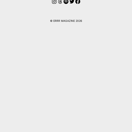
Instagram
Threads
Spotify
Twitter
Facebook
© ERRR MAGAZINE 2026