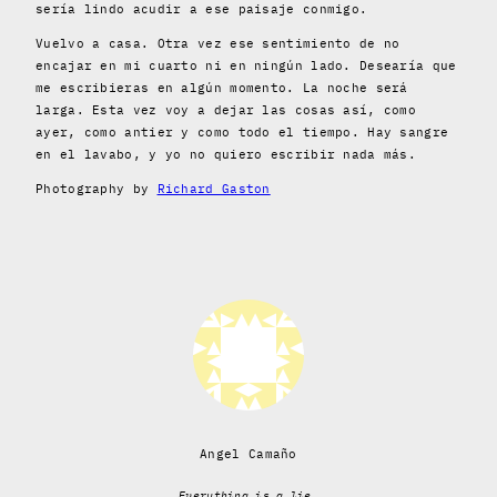
sería lindo acudir a ese paisaje conmigo.
Vuelvo a casa. Otra vez ese sentimiento de no
encajar en mi cuarto ni en ningún lado. Desearía que
me escribieras en algún momento. La noche será
larga. Esta vez voy a dejar las cosas así, como
ayer, como antier y como todo el tiempo. Hay sangre
en el lavabo, y yo no quiero escribir nada más.
Photography by
Richard Gaston
Angel Camaño
Everything is a lie.