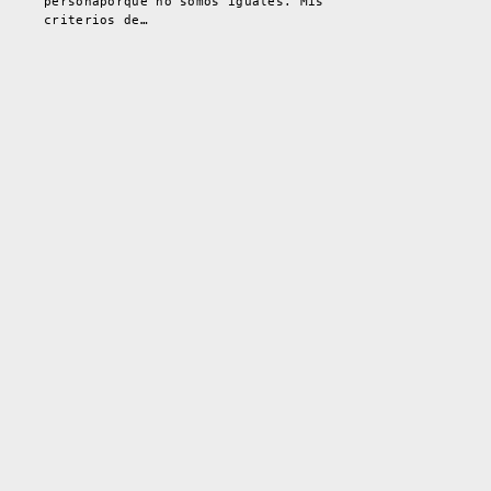
personaporque no somos iguales. Mis
criterios de…