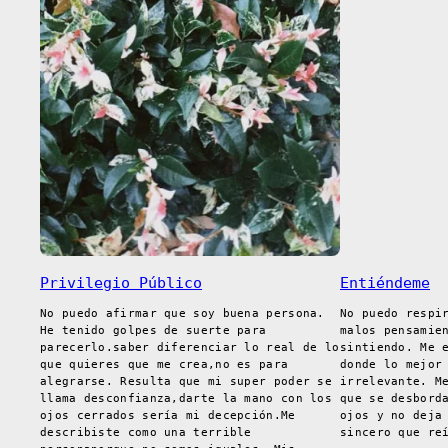
Privilegio Público
Entiéndeme
No puedo afirmar que soy buena persona.
No puedo respi
He tenido golpes de suerte para
malos pensamie
parecerlo.saber diferenciar lo real de lo
sintiendo. Me 
que quieres que me crea,no es para
donde lo mejor
alegrarse. Resulta que mi super poder se
irrelevante. M
llama desconfianza,darte la mano con los
que se desbord
ojos cerrados sería mi decepción.Me
ojos y no deja
describiste como una terrible
sincero que re