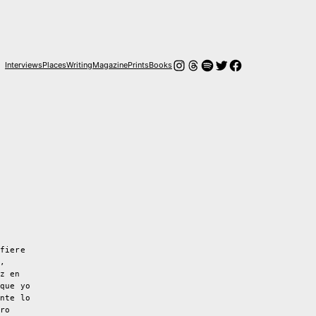
Instagram
Threads
Spotify
Twitter
Facebook
Interviews
Places
Writing
Magazine
Prints
Books
fiere
,
z en
que yo
nte lo
ro