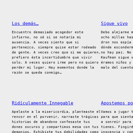
Los demás…
Sigue vivo
Encuentro demasiado acogedor este
Debo alejarme 
infierno, no sé si se notaría mi
ocho millas ha
ausencia. A veces siento que si
dron nos espía
pertenezco, siempre quise estar rodeado
dónde esconder
de gente. A veces creo que si me quieren,
no hay paz. No
prefiero ésta incertidumbre que vivir
Kaufman sigue 
solo. A veces quiero irme pero no quiero
éramos niños y
perder mi lugar. Hay momentos donde la
malo del cuent
razón se queda conmigo…
Ridículamente Innegable
Apostemos po
Apelaste a la misericordia, planteaste el
Vamos a jugar 
rencor en el porvenir, narraste trágicas
para que sient
historias de abandono confesaste tus
a sonreír para
dones oscuros y compartimos mesa con tus
tienes. Fingir
demonios. Exhibiste tus debilidades como
inocencia y co