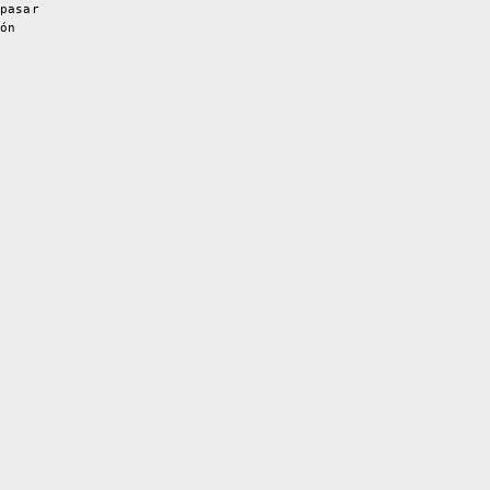
pasar
ón