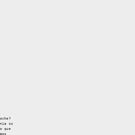
oche?
nia su
o que
mos