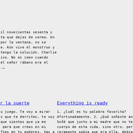
mil novecientas sesenta y
sta que dejes de verme. Un
 por la ventana, no se
me. Aún vive el monstruo y
 tengo la solución. Charlie
vivo. No es como cuando
 el señor rábano era el
o.…
r la suerte
Everything is ready
tu juego. Te voy a mirar
1. ¿Cuál es tu palabra favorita?
as que te derrites, te voy
Afortunadamente. 2. ¿Qué soñaste an
 que sientas que ya me
Soñé que junto a mi madre que no te
é para que creas en mi
cuerpo de esta vida, sino otro, per
nfíes en tu poderes. Vas a
raramente sabía que era ella, debía