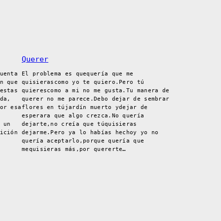
Querer
uenta
El problema es quequería que me
n que
quisierascomo yo te quiero.Pero tú
estas
quierescomo a mi no me gusta.Tu manera de
da,
querer no me parece.Debo dejar de sembrar
or esa
flores en tújardín muerto ydejar de
esperara que algo crezca.No quería
 un
dejarte,no creía que túquisieras
ición
dejarme.Pero ya lo habías hechoy yo no
quería aceptarlo,porque quería que
mequisieras más,por quererte…