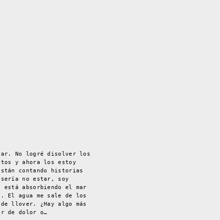
rar. No logré disolver los
ntos y ahora los estoy
están contando historias
 sería no estar, soy
e está absorbiendo el mar
a. El agua me sale de los
 de llover. ¿Hay algo más
ír de dolor o…