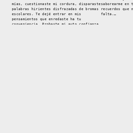
mías, cuestionaste mi cordura, disparaste
saborearme en 
palabras hirientes disfrazadas de bromas
recuerdos que 
escolares. Te dejé entrar en mis
falta.…
pensamientos que enredaste ha tu
conveniencia, Probaste mi auto confianza,
…