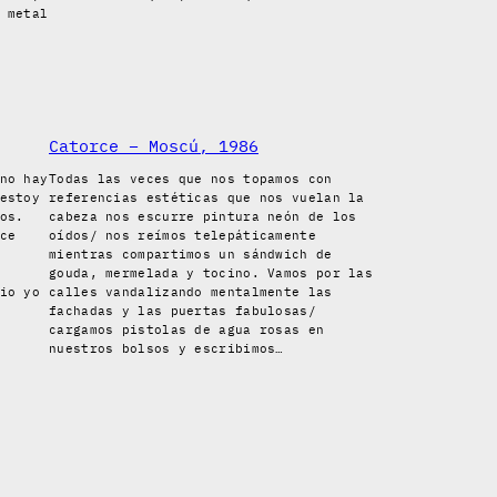
 metal
Catorce – Moscú, 1986
no hay
Todas las veces que nos topamos con
estoy
referencias estéticas que nos vuelan la
os.
cabeza nos escurre pintura neón de los
ce
oídos/ nos reímos telepáticamente
mientras compartimos un sándwich de
gouda, mermelada y tocino. Vamos por las
io yo
calles vandalizando mentalmente las
fachadas y las puertas fabulosas/
cargamos pistolas de agua rosas en
nuestros bolsos y escribimos…