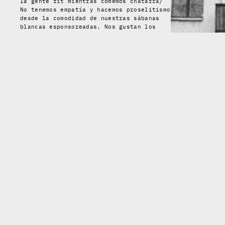
la gente fit mientras comemos chatarra/
No tenemos empatía y hacemos proselitismo
desde la comodidad de nuestras sábanas
blancas esponsoreadas. Nos gustan los
pedestales, pero no somos capaces de…