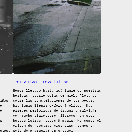
the velvet revolution
Hemos llegado hasta acá lamiendo nuestras
heridas, cubriéndolas de miel. Flotando
añas
sobre las constelaciones de tus pecas,
e
hay lunas llenas oxford & olivo. Hay
e
paredes perforadas de trauma y malviaje,
con mucho claroscuro, florecen en esos
a,
huecos letras, besos & magia. No somos el
origen de nuestras creencias, somos un
utas,
acto de anarquía; un choque…