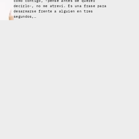
como contigo, -pensé antes de querer
decirlo-, no me atreví. Es una frase para
desarmarse frente a alguien en tres
segundos,…