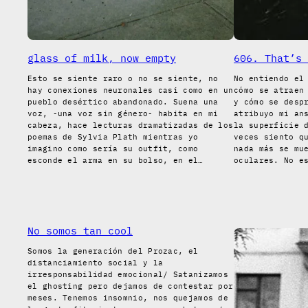
glass of milk, now empty
606. That’s 
Esto se siente raro o no se siente, no
No entiendo el
hay conexiones neuronales casi como en un
cómo se atraen
pueblo desértico abandonado. Suena una
y cómo se desp
voz, -una voz sin género- habita en mi
atribuyo mi an
cabeza, hace lecturas dramatizadas de los
la superficie 
poemas de Sylvia Plath mientras yo
veces siento q
imagino como sería su outfit, como
nada más se mu
esconde el arma en su bolso, en el…
oculares. No e
No somos tan cool
Somos la generación del Prozac, el
distanciamiento social y la
irresponsabilidad emocional/ Satanizamos
el ghosting pero dejamos de contestar por
meses. Tenemos insomnio, nos quejamos de