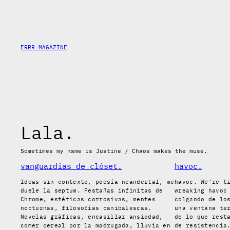
Skip
to
content
ERRR MAGAZINE
Lala.
Sometimes my name is Justine / Chaos makes the muse.
vanguardias de clóset.
havoc.
Ideas sin contexto, poesía neandertal, me
havoc. We’re t
duele la septum. Pestañas infinitas de
wreaking havoc
Chrome, estéticas corrosivas, mentes
colgando de lo
nocturnas, filosofías canibalescas.
una ventana te
Novelas gráficas, encasillar ansiedad,
de lo que rest
comer cereal por la madrugada, lluvia en
de resistencia