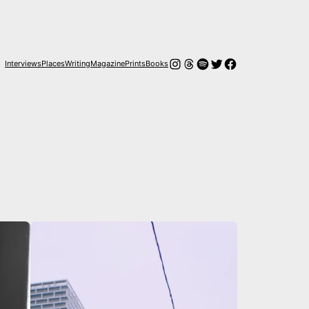
Instagram
Threads
Spotify
Twitter
Facebook
Interviews
Places
Writing
Magazine
Prints
Books