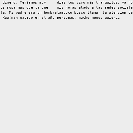
a dinero. Teníamos muy
días los vivo más tranquilos, ya no
mos ropa más que la que
mis horas atado a las redes sociale
sta. Mi padre era un hombre
tampoco busco llamar la atención de
e Kaufman nacido en el año
personas, mucho menos quiero…