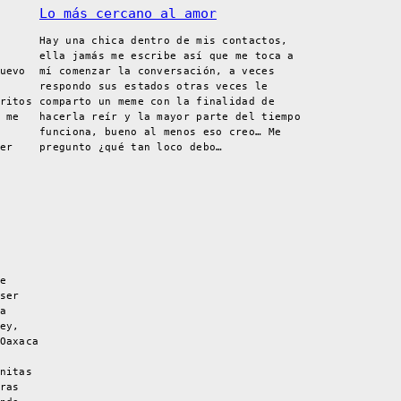
Lo más cercano al amor
Hay una chica dentro de mis contactos,
ella jamás me escribe así que me toca a
uevo
mí comenzar la conversación, a veces
respondo sus estados otras veces le
ritos
comparto un meme con la finalidad de
 me
hacerla reír y la mayor parte del tiempo
funciona, bueno al menos eso creo… Me
er
pregunto ¿qué tan loco debo…
e
ser
a
ey,
Oaxaca
nitas
ras