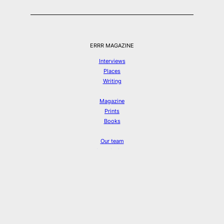
ERRR MAGAZINE
Interviews
Places
Writing
Magazine
Prints
Books
Our team
Submissions
info@errr-magazine.com
Instagram
Threads
Spotify
Twitter
Facebook