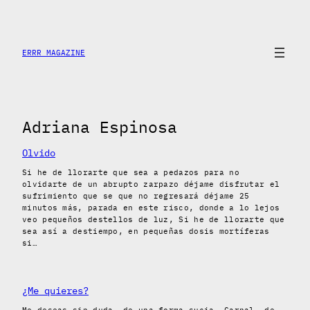
Skip
to
content
ERRR MAGAZINE
Adriana Espinosa
Olvido
Si he de llorarte que sea a pedazos para no
olvidarte de un abrupto zarpazo déjame disfrutar el
sufrimiento que se que no regresará déjame 25
minutos más, parada en este risco, donde a lo lejos
veo pequeños destellos de luz, Si he de llorarte que
sea así a destiempo, en pequeñas dosis mortíferas
si…
¿Me quieres?
Me deseas sin duda, de una forma sucia, Carnal, de