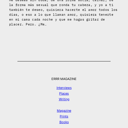
la forma más sexual que ronda tu cabeza, y yo a ti
también te deseo, quisiera hacerte el amor todos los
días, o eso a lo que llaman amor, quisiera tenerte
en mi cama cada noche y que me hagas gritar de
placer. Pero. ¿Me…
ERRR MAGAZINE
Interviews
Places
Writing
Magazine
Prints
Books