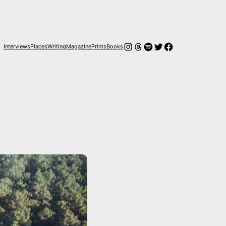
Instagram
Threads
Spotify
Twitter
Facebook
Interviews
Places
Writing
Magazine
Prints
Books