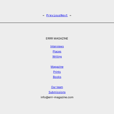
←
Previous
Next
→
ERRR MAGAZINE
Interviews
Places
Writing
Magazine
Prints
Books
Our team
Submissions
info@errr-magazine.com