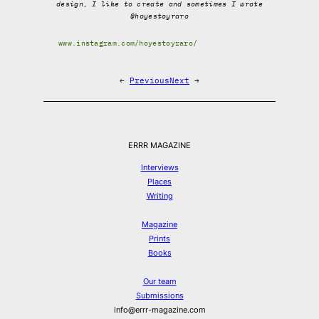
design, I like to create and sometimes I wrote
@hoyestoyraro
www.instagram.com/hoyestoyraro/
←
Previous
Next
→
ERRR MAGAZINE
Interviews
Places
Writing
Magazine
Prints
Books
Our team
Submissions
info@errr-magazine.com