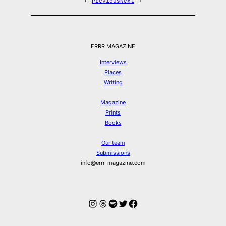
←
Previous
Next
→
ERRR MAGAZINE
Interviews
Places
Writing
Magazine
Prints
Books
Our team
Submissions
info@errr-magazine.com
Instagram
Threads
Spotify
Twitter
Facebook