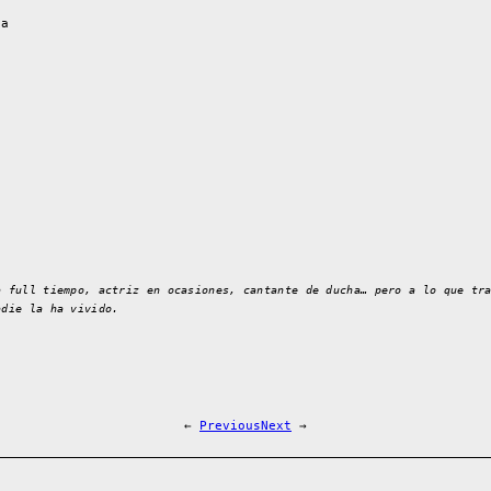
va
á
a full tiempo, actriz en ocasiones, cantante de ducha… pero a lo que tr
adie la ha vivido.
←
Previous
Next
→