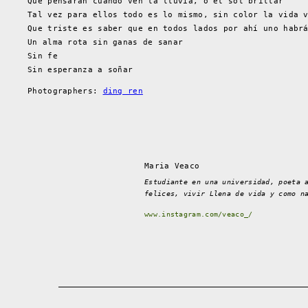
Que pensarán cuando ven la lluvia, o el sol brillar
Tal vez para ellos todo es lo mismo, sin color la vida 
Que triste es saber que en todos lados por ahí uno habr
Un alma rota sin ganas de sanar
Sin fe
Sin esperanza a soñar
Photographers:
ding ren
Maria Veaco
Estudiante en una universidad, poeta 
felices, vivir Llena de vida y como n
www.instagram.com/veaco_/