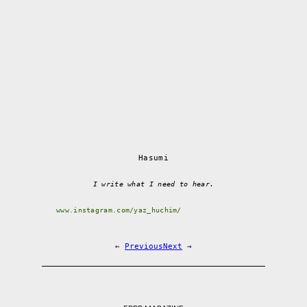
Hasumi
I write what I need to hear.
www.instagram.com/yaz_huchim/
←
Previous
Next
→