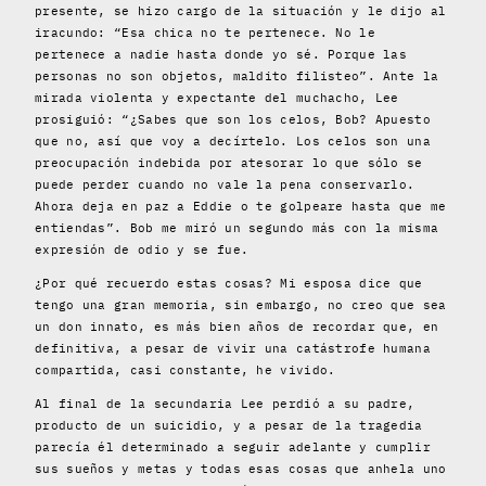
presente, se hizo cargo de la situación y le dijo al
iracundo: “Esa chica no te pertenece. No le
pertenece a nadie hasta donde yo sé. Porque las
personas no son objetos, maldito filisteo”. Ante la
mirada violenta y expectante del muchacho, Lee
prosiguió: “¿Sabes que son los celos, Bob? Apuesto
que no, así que voy a decírtelo. Los celos son una
preocupación indebida por atesorar lo que sólo se
puede perder cuando no vale la pena conservarlo.
Ahora deja en paz a Eddie o te golpeare hasta que me
entiendas”. Bob me miró un segundo más con la misma
expresión de odio y se fue.
¿Por qué recuerdo estas cosas? Mi esposa dice que
tengo una gran memoria, sin embargo, no creo que sea
un don innato, es más bien años de recordar que, en
definitiva, a pesar de vivir una catástrofe humana
compartida, casi constante, he vivido.
Al final de la secundaria Lee perdió a su padre,
producto de un suicidio, y a pesar de la tragedia
parecía él determinado a seguir adelante y cumplir
sus sueños y metas y todas esas cosas que anhela uno