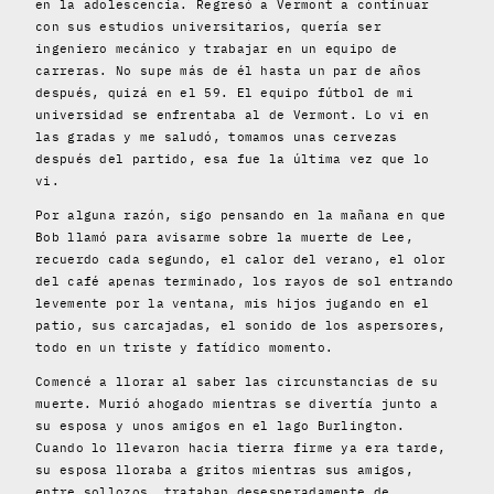
en la adolescencia. Regresó a Vermont a continuar
con sus estudios universitarios, quería ser
ingeniero mecánico y trabajar en un equipo de
carreras. No supe más de él hasta un par de años
después, quizá en el 59. El equipo fútbol de mi
universidad se enfrentaba al de Vermont. Lo vi en
las gradas y me saludó, tomamos unas cervezas
después del partido, esa fue la última vez que lo
vi.
Por alguna razón, sigo pensando en la mañana en que
Bob llamó para avisarme sobre la muerte de Lee,
recuerdo cada segundo, el calor del verano, el olor
del café apenas terminado, los rayos de sol entrando
levemente por la ventana, mis hijos jugando en el
patio, sus carcajadas, el sonido de los aspersores,
todo en un triste y fatídico momento.
Comencé a llorar al saber las circunstancias de su
muerte. Murió ahogado mientras se divertía junto a
su esposa y unos amigos en el lago Burlington.
Cuando lo llevaron hacia tierra firme ya era tarde,
su esposa lloraba a gritos mientras sus amigos,
entre sollozos, trataban desesperadamente de