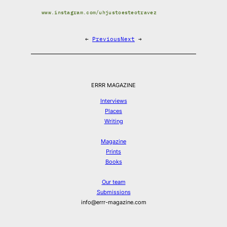
www.instagram.com/uhjustoesteotravez
←
Previous
Next
→
ERRR MAGAZINE
Interviews
Places
Writing
Magazine
Prints
Books
Our team
Submissions
info@errr-magazine.com