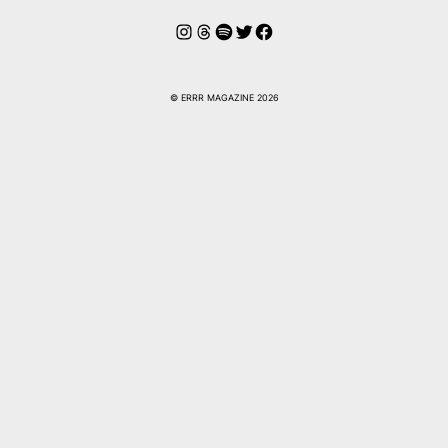
Instagram
Threads
Spotify
Twitter
Facebook
© ERRR MAGAZINE 2026