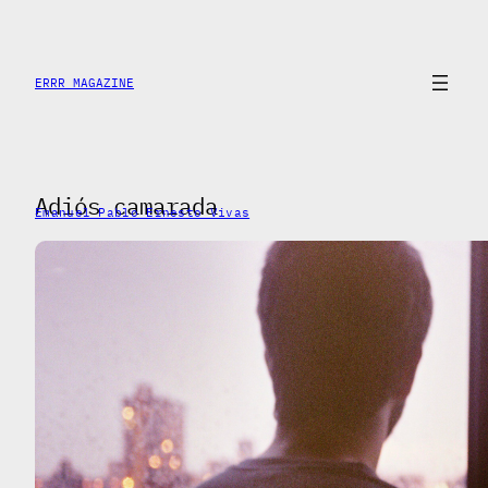
Skip
to
content
ERRR MAGAZINE
Adiós camarada
Emanuel Pablo Ernesto Vivas