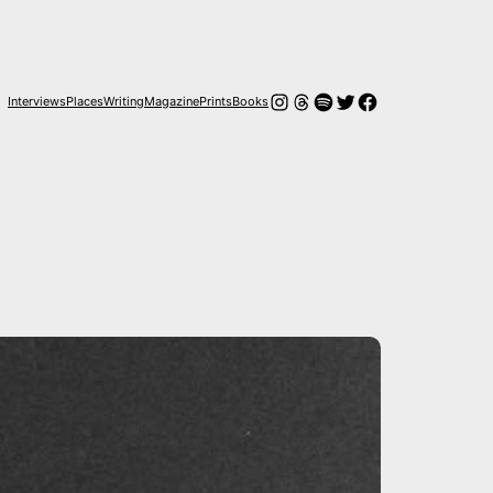
Instagram
Threads
Spotify
Twitter
Facebook
Interviews
Places
Writing
Magazine
Prints
Books