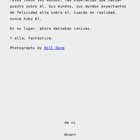
revés todos sus mundos, las esperanzas que habían
puesto sobre él. Sus mundos, sus mundos expectantes
de felicidad alta sobre él. Cuando en realidad,
nunca hubo él.
En su lugar, ahora danzaban cenizas.
Y ella, fantástica.
Photography by
Bill Dane
da ni
Absent