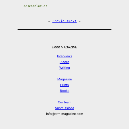
deseodeluz.es
←
Previous
Next
→
ERRR MAGAZINE
Interviews
Places
Writing
Magazine
Prints
Books
Our team
Submissions
info@errr-magazine.com