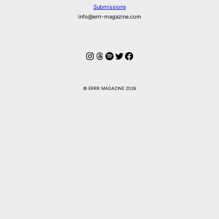
Submissions
info@errr-magazine.com
Instagram
Threads
Spotify
Twitter
Facebook
© ERRR MAGAZINE 2026