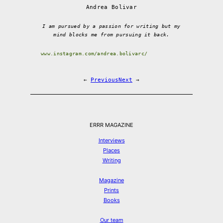
Andrea Bolivar
I am pursued by a passion for writing but my
mind blocks me from pursuing it back.
www.instagram.com/andrea.bolivarc/
←
Previous
Next
→
ERRR MAGAZINE
Interviews
Places
Writing
Magazine
Prints
Books
Our team