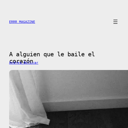
Skip
to
content
ERRR MAGAZINE
A alguien que le baile el
corazón
Andrea Bolivar