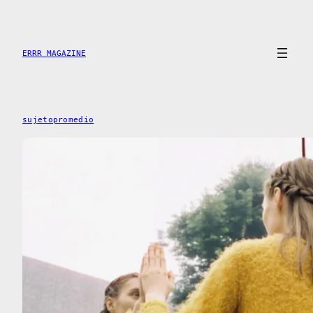
Skip
to
content
ERRR MAGAZINE
sujetopromedio