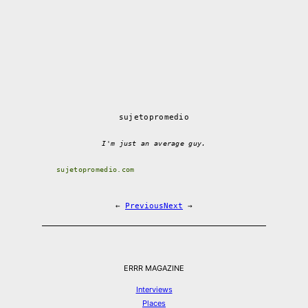
sujetopromedio
I'm just an average guy.
sujetopromedio.com
←
Previous
Next
→
ERRR MAGAZINE
Interviews
Places