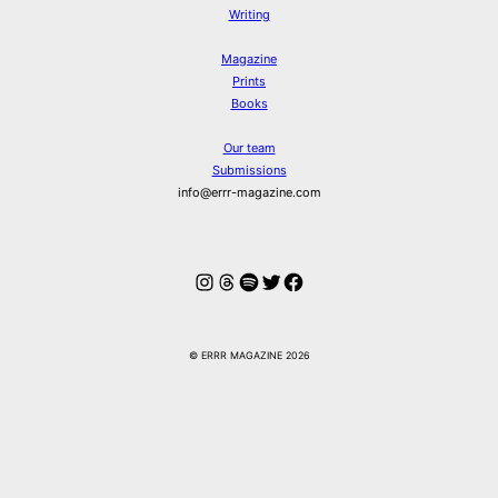
Writing
Magazine
Prints
Books
Our team
Submissions
info@errr-magazine.com
Instagram
Threads
Spotify
Twitter
Facebook
© ERRR MAGAZINE 2026