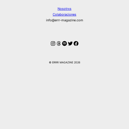
Nosotrxs
Colaboraciones
info@errr-magazine.com
Instagram
Hilos
Spotify
Twitter
Facebook
© ERRR MAGAZINE 2026