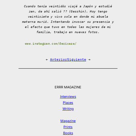
Cuando tenía veintidós viajé a Japón y estudié
zen, de ahí salió ?? (Gesshin). Hoy tengo
veintisiete y vivo sola en donde mi abuela
materna murió. Intentando invocar su presencia y
el efecto que tuvo en todas las mujeres de mi
familia, trabajo en nuevas fotos.
www.instagram.com/fericaza/
←
Anterior
Siguiente
→
ERRR MAGAZINE
Interviews
Places
Writing
Magazine
Prints
Books