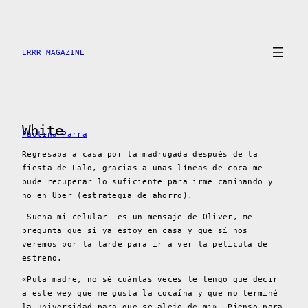
Saltar
al
contenido
ERRR MAGAZINE
White
Paulina Parra
Regresaba a casa por la madrugada después de la
fiesta de Lalo, gracias a unas líneas de coca me
pude recuperar lo suficiente para irme caminando y
no en Uber (estrategia de ahorro).
-Suena mi celular- es un mensaje de Oliver, me
pregunta que si ya estoy en casa y que sí nos
veremos por la tarde para ir a ver la película de
estreno.
«Puta madre, no sé cuántas veces le tengo que decir
a este wey que me gusta la cocaína y que no terminé
la universidad para que se aleje de mi». Pienso para