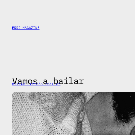
Saltar
al
contenido
ERRR MAGAZINE
Vamos a bailar
Miriam Carreón Zoeller