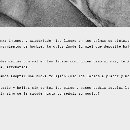
 mar intenso y arrebatado, las líneas en tus palmas se pintaro
ensamientos de hombre, tu calor funde la miel que deposité baj
 despiertas con sal en los labios como quien beso al mar, te g
sa, arrebatada.
eamos adoptar una nueva religión (use los labios a placer y no
atorio y bailar sin contar los giros y pasos podría revelar lo
cia sino se le sacude hasta conseguir su música?