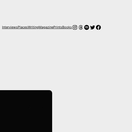
Instagram
Hilos
Spotify
Twitter
Facebook
Interviews
Places
Writing
Magazine
Prints
Books