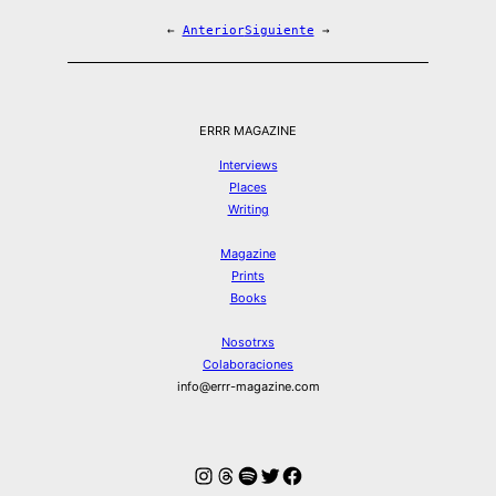
←
Anterior
Siguiente
→
ERRR MAGAZINE
Interviews
Places
Writing
Magazine
Prints
Books
Nosotrxs
Colaboraciones
info@errr-magazine.com
Instagram
Hilos
Spotify
Twitter
Facebook