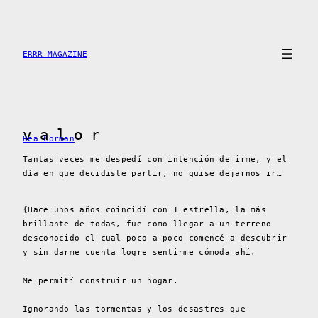
Saltar
al
contenido
ERRR MAGAZINE
v a l o r
Rea Corman
Tantas veces me despedí con intención de irme, y el
día en que decidiste partir, no quise dejarnos ir…
{Hace unos años coincidí con 1 estrella, la más
brillante de todas, fue como llegar a un terreno
desconocido el cual poco a poco comencé a descubrir
y sin darme cuenta logre sentirme cómoda ahí.
Me permití construir un hogar.
Ignorando las tormentas y los desastres que