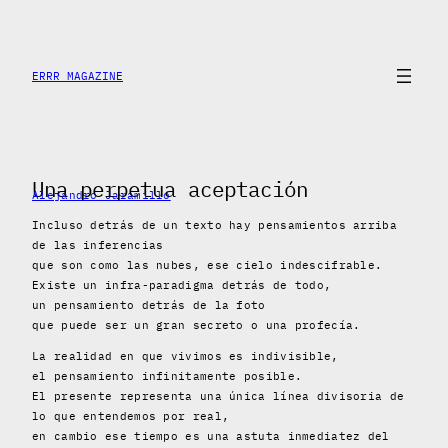
Saltar
al
contenido
ERRR MAGAZINE
Una perpetua aceptación
Alejandro Jaramillo
Incluso detrás de un texto hay pensamientos arriba
de las inferencias
que son como las nubes, ese cielo indescifrable.
Existe un infra-paradigma detrás de todo,
un pensamiento detrás de la foto
que puede ser un gran secreto o una profecía.
La realidad en que vivimos es indivisible,
el pensamiento infinitamente posible.
El presente representa una única línea divisoria de
lo que entendemos por real,
en cambio ese tiempo es una astuta inmediatez del