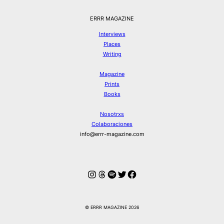
ERRR MAGAZINE
Interviews
Places
Writing
Magazine
Prints
Books
Nosotrxs
Colaboraciones
info@errr-magazine.com
Instagram
Hilos
Spotify
Twitter
Facebook
© ERRR MAGAZINE 2026