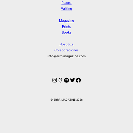
Places
Writing
Magazine
Prints
Books
Nosotrxs
Colaboraciones
info@errr-magazine.com
Instagram
Hilos
Spotify
Twitter
Facebook
© ERRR MAGAZINE 2026