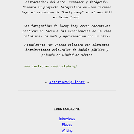
historiadorx del arte, curadorx y fotógrafx.
Comenzó su proyecto fotográfico en 35mm firmado
bajo el seudónimo de “Lucky baby” en el año 2017
en Reino Unido.
Las fotografías de lucky baby crean narrativas
poéticas en torno a las experiencias de la vida
cotidiana, la moda y aproximación con lx otrx.
Actualmente Tan Uranga colabora con distintas
instituciones culturales de índole público y
privado en Ciudad de México
www.instagram.com/luckybxby/
←
Anterior
Siguiente
→
ERRR MAGAZINE
Interviews
Places
Writing