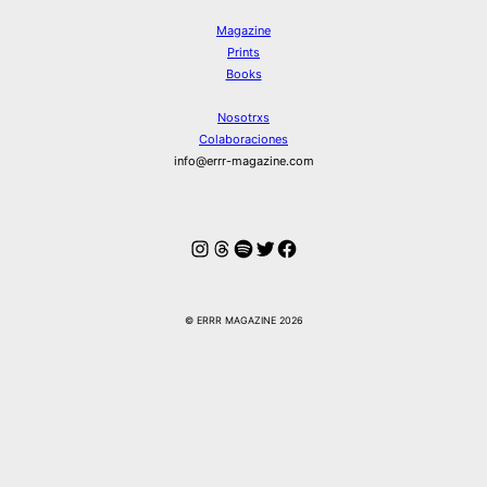
Magazine
Prints
Books
Nosotrxs
Colaboraciones
info@errr-magazine.com
Instagram
Hilos
Spotify
Twitter
Facebook
© ERRR MAGAZINE 2026