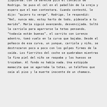
izquierda. Con la derecha picó el contacto de
Rodrigo. Se puso el cel en el pabellón de la oreja y
espero que el man contestara. Cuando contestó, le
dijo: “quiero tu verga”. Rodrigo, le respondió:
“Nel, nunca más, estoy harto de todo, pídesela a tu
marido”. María siguió avanzando, desvencijada. Soltó
la carriola para agarrarse la tetas pensando,
“todavía están buenas”, el carrito con Lorenzo
adentro, tomó vuelo en la curva que bajaba. Desde el
peñasco de esa curva, un yunque, carriola y niño, se
destrozaron poco a poco con los golpes firmes de la
caída. Los fierritos del coche se quebraban mientras
la fina piel del niño se raspaba y los huesos se
trozaban. Al fondo no había nada. Una estúpida
mamacita que se agarraba la tetas, un teléfono que
caía al piso y la muerte inocente de un chamaco.