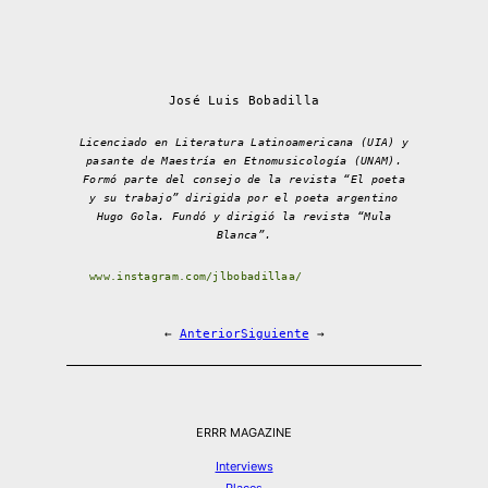
José Luis Bobadilla
Licenciado en Literatura Latinoamericana (UIA) y
pasante de Maestría en Etnomusicología (UNAM).
Formó parte del consejo de la revista “El poeta
y su trabajo” dirigida por el poeta argentino
Hugo Gola. Fundó y dirigió la revista “Mula
Blanca”.
www.instagram.com/jlbobadillaa/
←
Anterior
Siguiente
→
ERRR MAGAZINE
Interviews
Places