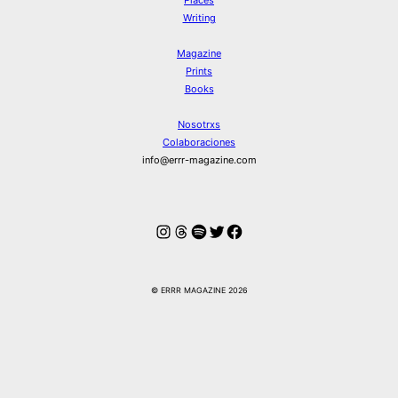
Writing
Magazine
Prints
Books
Nosotrxs
Colaboraciones
info@errr-magazine.com
Instagram
Hilos
Spotify
Twitter
Facebook
© ERRR MAGAZINE 2026