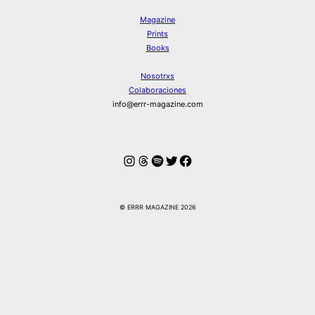
Magazine
Prints
Books
Nosotrxs
Colaboraciones
info@errr-magazine.com
Instagram
Hilos
Spotify
Twitter
Facebook
© ERRR MAGAZINE 2026