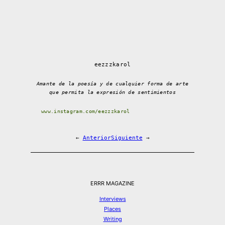
eezzzkarol
Amante de la poesía y de cualquier forma de arte
que permita la expresión de sentimientos
www.instagram.com/eezzzkarol
←
Anterior
Siguiente
→
ERRR MAGAZINE
Interviews
Places
Writing