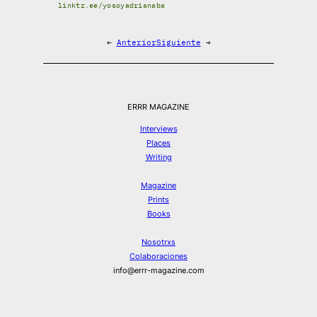
linktr.ee/yosoyadrianaba
←
Anterior
Siguiente
→
ERRR MAGAZINE
Interviews
Places
Writing
Magazine
Prints
Books
Nosotrxs
Colaboraciones
info@errr-magazine.com