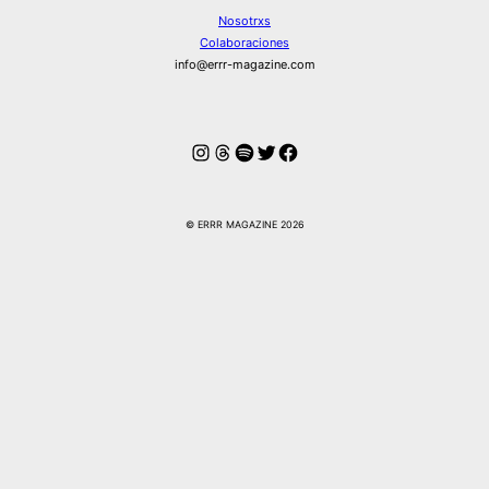
Nosotrxs
Colaboraciones
info@errr-magazine.com
Instagram
Hilos
Spotify
Twitter
Facebook
© ERRR MAGAZINE 2026