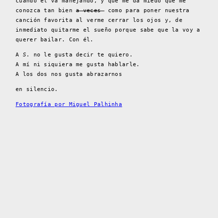
cuando él va manejando, y que me da miedo que me
conozca tan bien
a veces
como para poner nuestra
canción favorita al verme cerrar los ojos y, de
inmediato quitarme el sueño porque sabe que la voy a
querer bailar. Con él.
A
S
. no le gusta decir te quiero.
A mí ni siquiera me gusta hablarle.
A los dos nos gusta abrazarnos
en silencio.
Fotografía por Miguel Palhinha