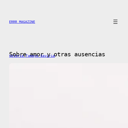
Saltar
al
contenido
ERRR MAGAZINE
Sobre amor y otras ausencias
Valeria Tamayo Gaviria