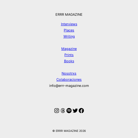
ERRR MAGAZINE
Interviews
Places
Writing
Magazine
Prints
Books
Nosotrxs
Colaboraciones
info@errr-magazine.com
Instagram
Hilos
Spotify
Twitter
Facebook
© ERRR MAGAZINE 2026