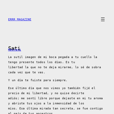
Saltar
al
contenido
ERRR MAGAZINE
Sati
Mastani
La sutil imagen de mi boca pegada a tu cuello la
tengo presente todos los días. Es tu
libertad la que no te deja mirarme, lo sé de sobra
cada vez que te vas.
Y un día te fuiste para siempre.
Ese último día que nos vimos yo también fijé el
precio de mi libertad, y no quise decirte
adiós; me sentí libre porque dejaste en mi tu aroma
y abriste tus ojos a la inmensidad de los
míos. Esa última mirada tan secreta, se fue contigo
al país de tus ancestros.