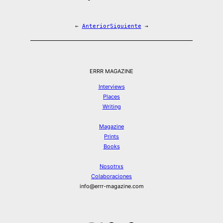
←
Anterior
Siguiente
→
ERRR MAGAZINE
Interviews
Places
Writing
Magazine
Prints
Books
Nosotrxs
Colaboraciones
info@errr-magazine.com