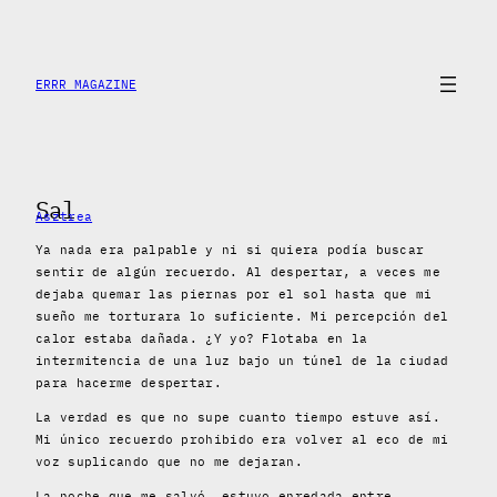
Saltar
al
contenido
ERRR MAGAZINE
Sal
Asztrea
Ya nada era palpable y ni si quiera podía buscar
sentir de algún recuerdo. Al despertar, a veces me
dejaba quemar las piernas por el sol hasta que mi
sueño me torturara lo suficiente. Mi percepción del
calor estaba dañada. ¿Y yo? Flotaba en la
intermitencia de una luz bajo un túnel de la ciudad
para hacerme despertar.
La verdad es que no supe cuanto tiempo estuve así.
Mi único recuerdo prohibido era volver al eco de mi
voz suplicando que no me dejaran.
La noche que me salvó, estuvo enredada entre