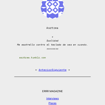
Asztrea
*
Dualidad
Me esztrello contra el teclado de vez en cuando.
********
asztrea.tumblr.com
←
Anterior
Siguiente
→
ERRR MAGAZINE
Interviews
Places