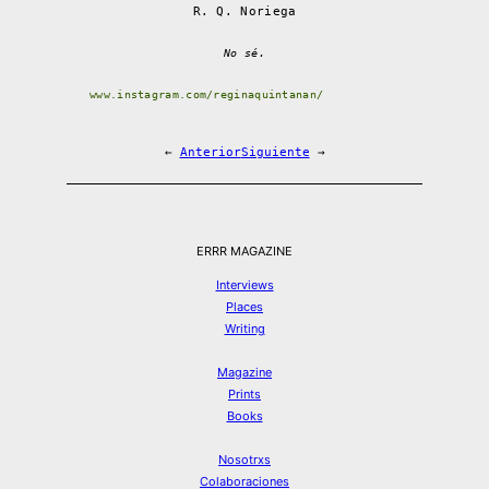
R. Q. Noriega
No sé.
www.instagram.com/reginaquintanan/
←
Anterior
Siguiente
→
ERRR MAGAZINE
Interviews
Places
Writing
Magazine
Prints
Books
Nosotrxs
Colaboraciones