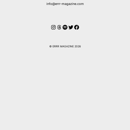
info@errr-magazine.com
Instagram
Hilos
Spotify
Twitter
Facebook
© ERRR MAGAZINE 2026