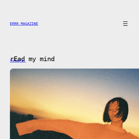
Saltar
al
contenido
ERRR MAGAZINE
rEad my mind
Yohara.