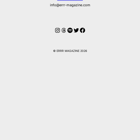
info@errr-magazine.com
Instagram
Hilos
Spotify
Twitter
Facebook
© ERRR MAGAZINE 2026