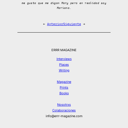
me gusta que me digan Mary pero en realidad soy
Mariana.
←
Anterior
Siguiente
→
ERRR MAGAZINE
Interviews
Places
Writing
Magazine
Prints
Books
Nosotrxs
Colaboraciones
info@errr-magazine.com