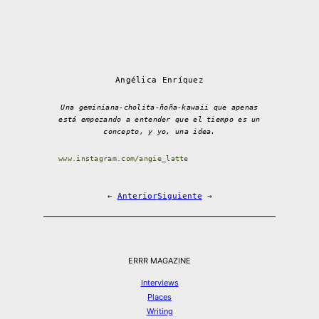
Angélica Enríquez
Una geminiana-cholita-ñoña-kawaii que apenas
está empezando a entender que el tiempo es un
concepto, y yo, una idea.
www.instagram.com/angie_latte
←
Anterior
Siguiente
→
ERRR MAGAZINE
Interviews
Places
Writing