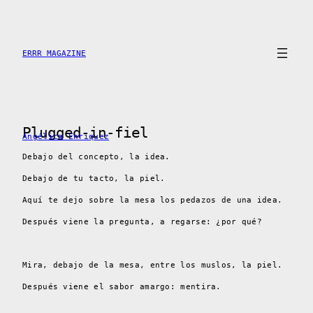
Saltar
al
contenido
ERRR MAGAZINE
Plugged-in-fiel
Angélica Enríquez
Debajo del concepto, la idea.
Debajo de tu tacto
, la piel.
Aquí
te dejo sobre la mesa los pedazos
de una idea.
Después viene la pregunta, a regarse: ¿por qué?
Mira, debajo de la mesa, entre los muslos, la piel.
Después viene el sabor amargo
: mentira.