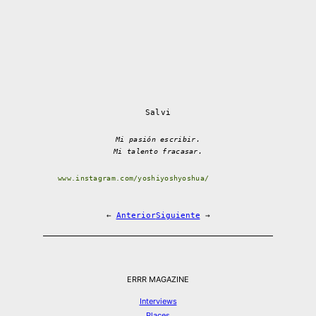
Salvi
Mi pasión escribir.
Mi talento fracasar.
www.instagram.com/yoshiyoshyoshua/
←
Anterior
Siguiente
→
ERRR MAGAZINE
Interviews
Places