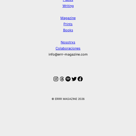
Writing
Magazine
Prints
Books
Nosotrxs
Colaboraciones
info@errr-magazine.com
Instagram
Hilos
Spotify
Twitter
Facebook
© ERRR MAGAZINE 2026