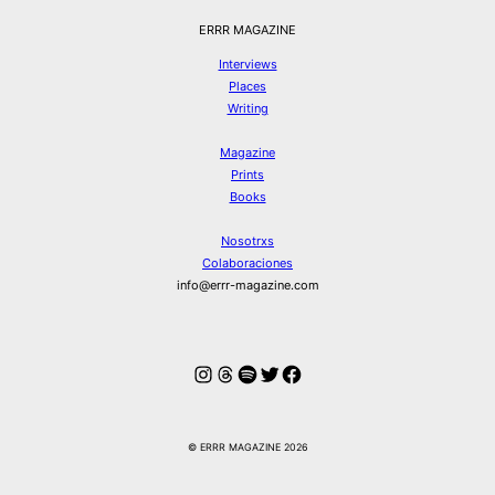
ERRR MAGAZINE
Interviews
Places
Writing
Magazine
Prints
Books
Nosotrxs
Colaboraciones
info@errr-magazine.com
Instagram
Hilos
Spotify
Twitter
Facebook
© ERRR MAGAZINE 2026