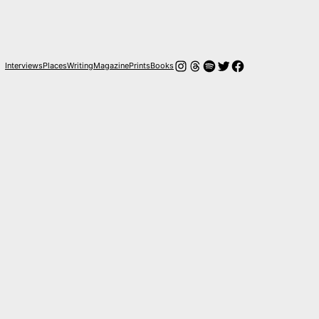
Instagram
Hilos
Spotify
Twitter
Facebook
Interviews
Places
Writing
Magazine
Prints
Books