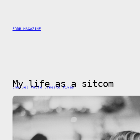
Saltar
al
contenido
ERRR MAGAZINE
My life as a sitcom
Emanuel Pablo Ernesto Vivas