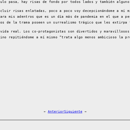
culo pasa, hay risas de fondo por todos lados y también alguno
ncluir risas enlatadas, poco a poco voy decepcionándome a mí m
para mis adentros que es un día más de pandemia en el que a pe
tos de la trama poseen un surrealismo trágico que les extirpa 
 vida real. Los co-protagonistas son divertidos y maravillosos
mino repitiéndome a mí mismo “trata algo menos ambicioso la pr
←
Anterior
Siguiente
→