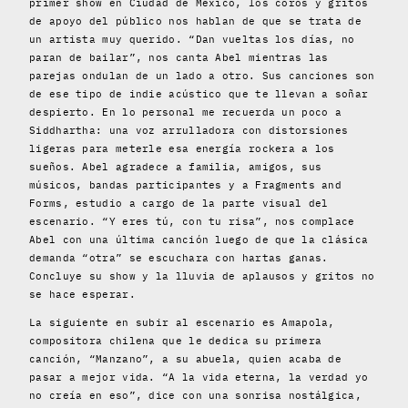
primer show en Ciudad de México, los coros y gritos
de apoyo del público nos hablan de que se trata de
un artista muy querido. “Dan vueltas los días, no
paran de bailar”, nos canta Abel mientras las
parejas ondulan de un lado a otro. Sus canciones son
de ese tipo de indie acústico que te llevan a soñar
despierto. En lo personal me recuerda un poco a
Siddhartha: una voz arrulladora con distorsiones
ligeras para meterle esa energía rockera a los
sueños. Abel agradece a familia, amigos, sus
músicos, bandas participantes y a Fragments and
Forms, estudio a cargo de la parte visual del
escenario. “Y eres tú, con tu risa”, nos complace
Abel con una última canción luego de que la clásica
demanda “otra” se escuchara con hartas ganas.
Concluye su show y la lluvia de aplausos y gritos no
se hace esperar.
La siguiente en subir al escenario es Amapola,
compositora chilena que le dedica su primera
canción, “Manzano”, a su abuela, quien acaba de
pasar a mejor vida. “A la vida eterna, la verdad yo
no creía en eso”, dice con una sonrisa nostálgica,