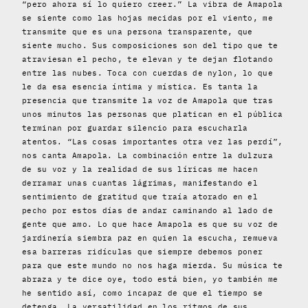
“pero ahora sí lo quiero creer.” La vibra de Amapola
se siente como las hojas mecidas por el viento, me
transmite que es una persona transparente, que
siente mucho. Sus composiciones son del tipo que te
atraviesan el pecho, te elevan y te dejan flotando
entre las nubes. Toca con cuerdas de nylon, lo que
le da esa esencia íntima y mística. Es tanta la
presencia que transmite la voz de Amapola que tras
unos minutos las personas que platican en el pública
terminan por guardar silencio para escucharla
atentos. “Las cosas importantes otra vez las perdí”,
nos canta Amapola. La combinación entre la dulzura
de su voz y la realidad de sus líricas me hacen
derramar unas cuantas lágrimas, manifestando el
sentimiento de gratitud que traía atorado en el
pecho por estos días de andar caminando al lado de
gente que amo. Lo que hace Amapola es que su voz de
jardinería siembra paz en quien la escucha, remueva
esa barreras ridículas que siempre debemos poner
para que este mundo no nos haga mierda. Su música te
abraza y te dice oye, todo está bien, yo también me
he sentido así, como incapaz de que el tiempo se
detenga. La versatilidad en los ritmos de sus