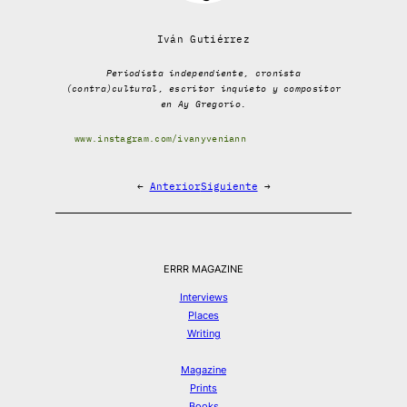
Iván Gutiérrez
Periodista independiente, cronista
(contra)cultural, escritor inquieto y compositor
en Ay Gregorio.
www.instagram.com/ivanyveniann
←
Anterior
Siguiente
→
ERRR MAGAZINE
Interviews
Places
Writing
Magazine
Prints
Books