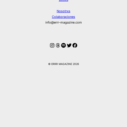
Nosotrxs
Colaboraciones
info@errr-magazine.com
Instagram
Hilos
Spotify
Twitter
Facebook
© ERRR MAGAZINE 2026