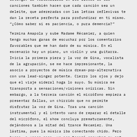
canciones también hacen que cada canción sea un
deleite, que aderezadas con las letras reflexivas te
dan la receta perfecta para profundizar en ti mismo.
“¿Cómo saber si es paciencia, o pura demencia?”
Termina Amapola y sube Madame Récamier, a quien
tengo muchas ganas de escuchar por los comentarios
favorables que me han dado de su música. En el
escenario hay un piano, un violín y una guitarra.
Inicia la primera pieza y la voz de Gina, vocalista
de la agrupación, se me hace impresionante, la
asocio a proyectos de música dream-pop-alternativa
con una lead-singer potente. Cierro los ojos y dejo
que el viaje sideral haga lo suyo. Su música me
transporta a sensaciones/visiones oníricas. Sin
embargo, a la tercera canción el micrófono empieza a
presentar fallas, un chirrido que no permite
disfrutar la voz de Gina. Tras una canción
instrumental y el intento vano de reparar el detalle
del micrófono, el show concluya prematuramente,
dejándonos a la mitad del trance Recamier. Una
lástima, pues la música iba conectando chido. Pero