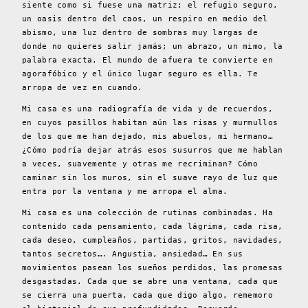
siente como si fuese una matriz; el refugio seguro,
un oasis dentro del caos, un respiro en medio del
abismo, una luz dentro de sombras muy largas de
donde no quieres salir jamás; un abrazo, un mimo, la
palabra exacta. El mundo de afuera te convierte en
agorafóbico y el único lugar seguro es ella. Te
arropa de vez en cuando.
Mi casa es una radiografía de vida y de recuerdos,
en cuyos pasillos habitan aún las risas y murmullos
de los que me han dejado, mis abuelos, mi hermano…
¿Cómo podría dejar atrás esos susurros que me hablan
a veces, suavemente y otras me recriminan? Cómo
caminar sin los muros, sin el suave rayo de luz que
entra por la ventana y me arropa el alma.
Mi casa es una colección de rutinas combinadas. Ha
contenido cada pensamiento, cada lágrima, cada risa,
cada deseo, cumpleaños, partidas, gritos, navidades,
tantos secretos…. Angustia, ansiedad… En sus
movimientos pasean los sueños perdidos, las promesas
desgastadas. Cada que se abre una ventana, cada que
se cierra una puerta, cada que digo algo, rememoro