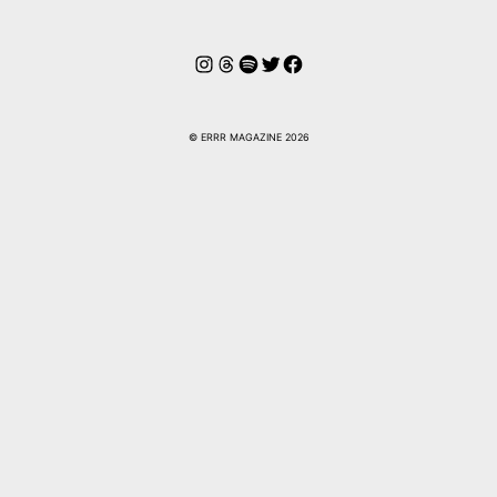
Instagram
Hilos
Spotify
Twitter
Facebook
© ERRR MAGAZINE 2026