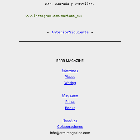
Mar, montaña y estrellas.
www.instagram.com/mariona_su/
←
Anterior
Siguiente
→
ERRR MAGAZINE
Interviews
Places
Writing
Magazine
Prints
Books
Nosotrxs
Colaboraciones
info@errr-magazine.com