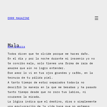
Saltar
al
contenido
ERRR MAGAZINE
Mala
Ann Ibarra
Todos dicen que te olvide porque me haces daño.
En el día y por la noche durante mi insomnio yo no
te concibo mala, solo tienes una forma de rara de
amarme que aún no logro entender.
Ese amor lo vi en tus ojos grandes y cafés, en la
ternura de tu pálida piel.
A tanto tiempo de estar separados todavía no
descifró la manera en la que me besabas y ha pasado
tanto tiempo desde que no rozo tus labios, ni
cruzamos la mirada.
La lógica indica que el destino, dios o simplemente
una equivocación de la vida hace que no estemos