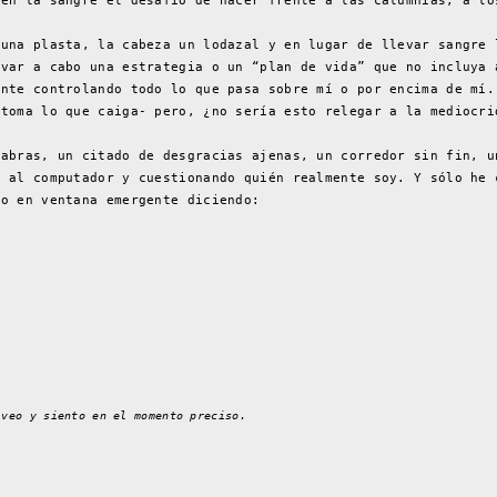
 en la sangre el desafío de hacer frente a las calumnias, a lo
 una plasta, la cabeza un lodazal y en lugar de llevar sangre 
evar a cabo una estrategia o un “plan de vida” que no incluya 
ente controlando todo lo que pasa sobre mí o por encima de mí.
 toma lo que caiga- pero, ¿no sería esto relegar a la mediocri
labras, un citado de desgracias ajenas, un corredor sin fin, u
e al computador y cuestionando quién realmente soy. Y sólo he 
so en ventana emergente diciendo:
 veo y siento en el momento preciso.