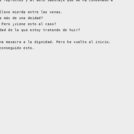
s reproches y al auto sabotaje que me ha condenado a
llevo mierda entre las venas.
a más de una deidad?
 Pero ¿viene esto al caso?
dad de la que estoy tratando de huir?
na masacra a la dignidad. Pero he vuelto al inicio.
conseguido esto.