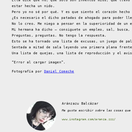
Ella dice que no, que sólo son inventos míos, que llevo
estar hecha un nido.
Pero yo no sé por qué. Y es que siento el corazón hecho
¿Es necesario el dicho patadas de ahogado para poder ll
No lo creo. Me niego a pensar en la superioridad de un 
Mi hermana ha dicho – consiguete un empleo, sal, busca,
Preguntas, preguntas. No tengo la respuesta.
Esto se ha tornado una lista de excusas, un juego de pa
Sentada a mitad de sala leyendo una primera plana frent
Una lista de quejas, una lista de reproducción y el avi
“Error al cargar imagen”.
Fotografía por
Daniel Comeche
Aránzazu Balcázar
Me gusta escribir sobre las cosas que
www.instagram.com/aranza.zzz/