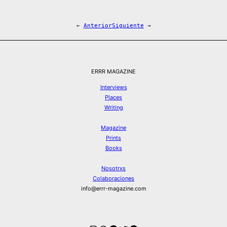
←
Anterior
Siguiente
→
ERRR MAGAZINE
Interviews
Places
Writing
Magazine
Prints
Books
Nosotrxs
Colaboraciones
info@errr-magazine.com