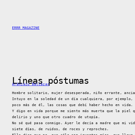
Saltar
al
contenido
ERRR MAGAZINE
Líneas póstumas
Aránzazu Balcázar
Hombre solitario, mujer desesperada, niño errante, anci
Intuyo en la soledad de un día cualquiera, por ejemplo,
poco más de él, las cosas que debí haber hecho en vida.
Y digo en vida porque me siento más muerta que la piel 
delirio y uno que otro cuadro de utopía.
No sé qué pasa conmigo. Ayer le decía a madre que mi vi
siete días, de ruidos, de roces y reproches.