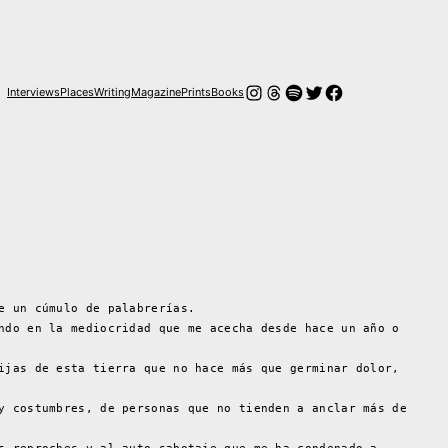
Instagram
Hilos
Spotify
Twitter
Facebook
Interviews
Places
Writing
Magazine
Prints
Books
e un cúmulo de palabrerías.
ndo en la mediocridad que me acecha desde hace un año o
ijas de esta tierra que no hace más que germinar dolor,
y costumbres, de personas que no tienden a anclar más de