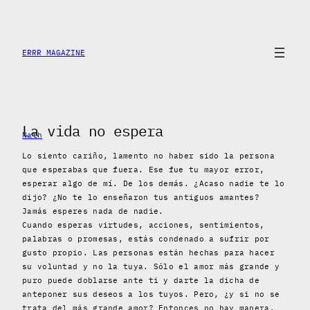
Saltar
al
contenido
ERRR MAGAZINE
La vida no espera
Nath
Lo siento cariño, lamento no haber sido la persona
que esperabas que fuera. Ese fue tu mayor error,
esperar algo de mí. De los demás. ¿Acaso nadie te lo
dijo? ¿No te lo enseñaron tus antiguos amantes?
Jamás esperes nada de nadie.
Cuando esperas virtudes, acciones, sentimientos,
palabras o promesas, estás condenado a sufrir por
gusto propio. Las personas están hechas para hacer
su voluntad y no la tuya. Sólo el amor más grande y
puro puede doblarse ante ti y darte la dicha de
anteponer sus deseos a los tuyos. Pero, ¿y si no se
trata del más grande amor? Entonces no hay manera.