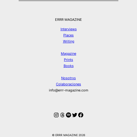
ERRR MAGAZINE
Interviews
Places
Writing
Magazine
Prints
Books
Nosotrxs
Colaboraciones
info@errr-magazine.com
Instagram
Hilos
Spotify
Twitter
Facebook
© ERRR MAGAZINE 2026