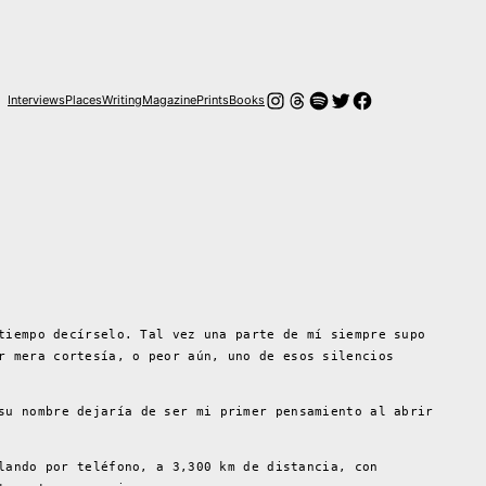
Instagram
Hilos
Spotify
Twitter
Facebook
Interviews
Places
Writing
Magazine
Prints
Books
tiempo decírselo. Tal vez una parte de mí siempre supo
r mera cortesía, o peor aún, uno de esos silencios
su nombre dejaría de ser mi primer pensamiento al abrir
lando por teléfono, a 3,300 km de distancia, con