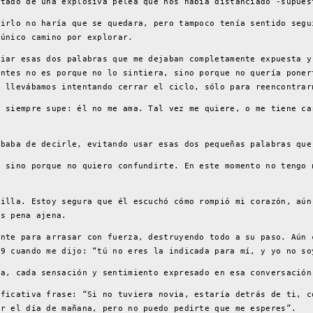
ltado de una explosiva pelea que nos había distanciado -supues
cirlo no haría que se quedara, pero tampoco tenía sentido segu
 único camino por explorar.
ciar esas dos palabras que me dejaban completamente expuesta y
antes no es porque no lo sintiera, sino porque no quería poner
e llevábamos intentando cerrar el ciclo, sólo para reencontrar
e siempre supe: él no me ama. Tal vez me quiere, o me tiene ca
ababa de decirle, evitando usar esas dos pequeñas palabras que
, sino porque no quiero confundirte. En este momento no tengo 
jilla. Estoy segura que él escuchó cómo rompió mi corazón, aún
ás pena ajena.
ente para arrasar con fuerza, destruyendo todo a su paso. Aún 
19 cuando me dijo: “tú no eres la indicada para mí, y yo no so
ra, cada sensación y sentimiento expresado en esa conversación
ificativa frase: “Si no tuviera novia, estaría detrás de ti, c
ar el día de mañana, pero no puedo pedirte que me esperes”.