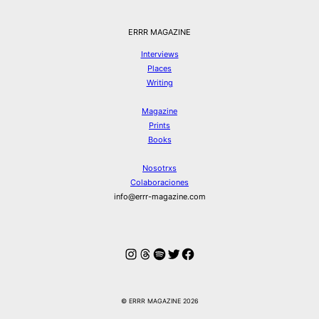
ERRR MAGAZINE
Interviews
Places
Writing
Magazine
Prints
Books
Nosotrxs
Colaboraciones
info@errr-magazine.com
Instagram
Hilos
Spotify
Twitter
Facebook
© ERRR MAGAZINE 2026