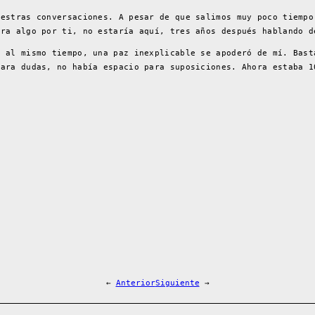
uestras conversaciones. A pesar de que salimos muy poco tiempo
era algo por ti, no estaría aquí, tres años después hablando d
, al mismo tiempo, una paz inexplicable se apoderó de mí. Bast
para dudas, no había espacio para suposiciones. Ahora estaba 1
←
Anterior
Siguiente
→