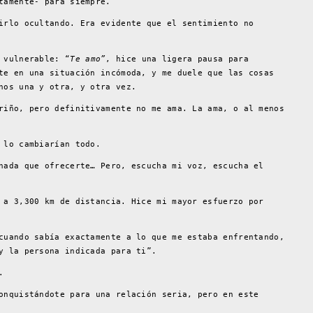
tamente- para siempre.
irlo ocultando. Era evidente que el sentimiento no
 vulnerable: “
Te amo”
, hice una ligera pausa para
te en una situación incómoda, y me duele que las cosas
nos una y otra, y otra vez.
riño, pero definitivamente no me ama. La ama, o al menos
 lo cambiarían todo.
nada que ofrecerte… Pero, escucha mi voz, escucha el
 a 3,300 km de distancia. Hice mi mayor esfuerzo por
cuando sabía exactamente a lo que me estaba enfrentando,
y la persona indicada para ti”.
.
onquistándote para una relación seria, pero en este