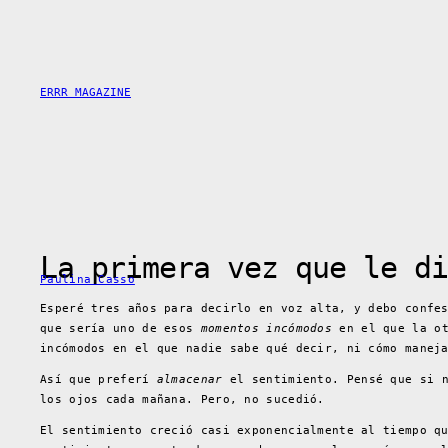
Saltar
al
contenido
ERRR MAGAZINE
La primera vez que le di
Paulina Casso
Esperé tres años para decirlo en voz alta, y debo confe
que sería uno de esos
momentos incómodos
en el que la ot
incómodos en el que nadie sabe qué decir, ni cómo manej
Así que preferí
almacenar
el sentimiento. Pensé que si n
los ojos cada mañana. Pero, no sucedió.
El sentimiento creció casi exponencialmente al tiempo q