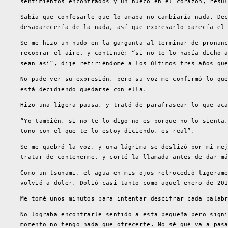
sentimientos encontrados y un hueco en el corazón, resu
Sabía que confesarle que lo amaba no cambiaría nada. De
desaparecería de la nada, así que expresarlo parecía el
Se me hizo un nudo en la garganta al terminar de pronun
recobrar el aire, y continué: “si no te lo había dicho 
sean así”, dije refiriéndome a los últimos tres años qu
No pude ver su expresión, pero su voz me confirmó lo qu
está decidiendo quedarse con ella.
Hizo una ligera pausa, y trató de parafrasear lo que ac
“Yo también, si no te lo digo no es porque no lo sienta
tono con el que te lo estoy diciendo, es real”.
Se me quebró la voz, y una lágrima se deslizó por mi me
tratar de contenerme, y corté la llamada antes de dar m
Como un tsunami, el agua en mis ojos retrocedió ligeram
volvió a doler. Dolió casi tanto como aquel enero de 20
Me tomé unos minutos para intentar descifrar cada palab
No lograba encontrarle sentido a esta pequeña pero sign
momento no tengo nada que ofrecerte. No sé qué va a pas