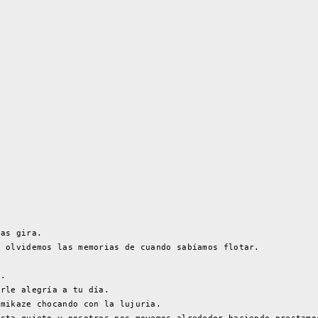
ras gira.
e olvidemos las memorias de cuando sabíamos flotar.
a.
arle alegría a tu día.
amikaze chocando con la lujuria.