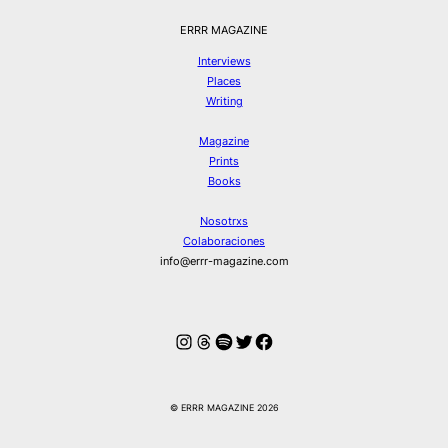
ERRR MAGAZINE
Interviews
Places
Writing
Magazine
Prints
Books
Nosotrxs
Colaboraciones
info@errr-magazine.com
Instagram
Hilos
Spotify
Twitter
Facebook
© ERRR MAGAZINE 2026