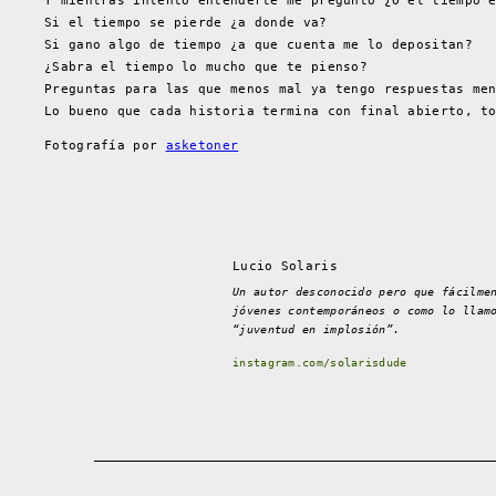
Y mientras intento entenderte me pregunto ¿O el tiempo 
Si el tiempo se pierde ¿a donde va?
Si gano algo de tiempo ¿a que cuenta me lo depositan?
¿Sabra el tiempo lo mucho que te pienso?
Preguntas para las que menos mal ya tengo respuestas me
Lo bueno que cada historia termina con final abierto, t
Fotografía por
asketoner
Lucio Solaris
Un autor desconocido pero que fácilme
jóvenes contemporáneos o como lo llam
“juventud en implosión”.
instagram.com/solarisdude