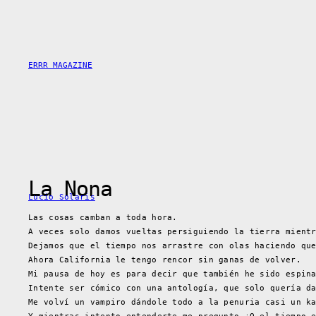
Saltar
al
contenido
ERRR MAGAZINE
La Nona
Lucio Solaris
Las cosas camban a toda hora.
A veces solo damos vueltas persiguiendo la tierra mient
Dejamos que el tiempo nos arrastre con olas haciendo qu
Ahora California le tengo rencor sin ganas de volver.
Mi pausa de hoy es para decir que también he sido espin
Intente ser cómico con una antología, que solo quería d
Me volví un vampiro dándole todo a la penuria casi un k