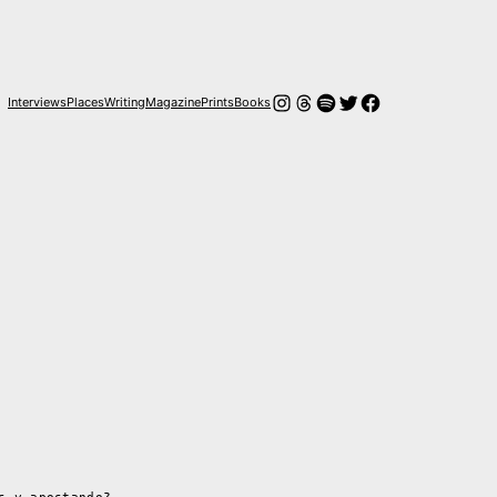
Instagram
Hilos
Spotify
Twitter
Facebook
Interviews
Places
Writing
Magazine
Prints
Books