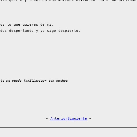
esta quieto y nosotros nos movemos alrededor haciendo prestamo
nos lo que quieres de mi.
odos despertando y yo sigo despierto.
nte se puede familiarizar con muchos
o
←
Anterior
Siguiente
→