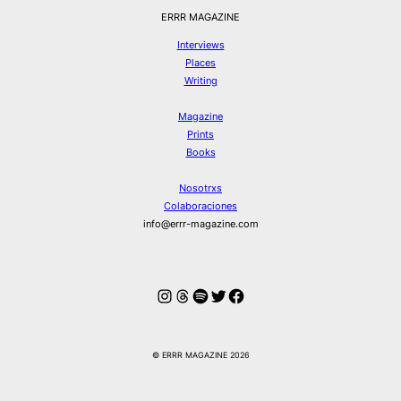
ERRR MAGAZINE
Interviews
Places
Writing
Magazine
Prints
Books
Nosotrxs
Colaboraciones
info@errr-magazine.com
Instagram
Hilos
Spotify
Twitter
Facebook
© ERRR MAGAZINE 2026